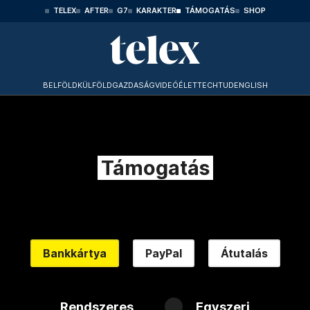
TELEX
AFTER
G7
KARAKTER
TÁMOGATÁS
SHOP
BELFÖLD
KÜLFÖLD
GAZDASÁG
VIDEÓ
ÉLET
TECHTUD
ENGLISH
Támogatás
Bankkártya
PayPal
Átutalás
Rendszeres
Egyszeri