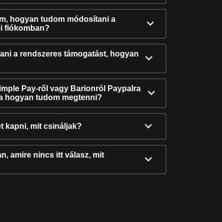
ám, hogyan tudom módosítani a
i fiókomban?
ni a rendszeres támogatást, hogyan
Simple Pay-ről vagy Barionról Paypalra
ra hogyan tudom megtenni?
t kapni, mit csináljak?
, amire nincs itt válasz, mit