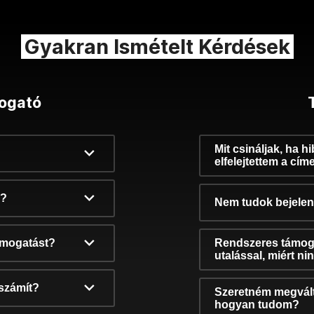
Gyakran Ismételt Kérdések
ogató
Mit csináljak, ha h
elfelejtettem a cím
k?
Nem tudok bejelent
támogatást?
Rendszeres támog
utalással, miért n
számít?
Szeretném megvált
hogyan tudom?