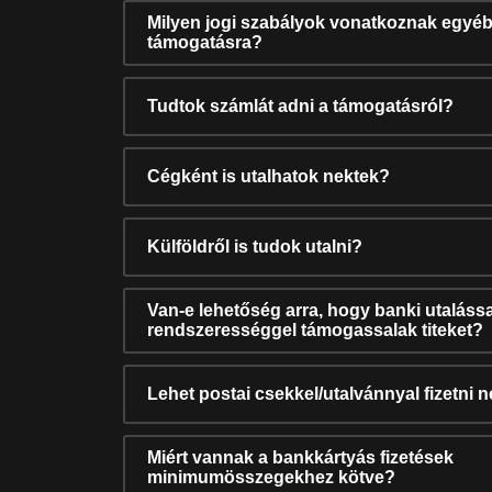
Milyen jogi szabályok vonatkoznak egyéb
támogatásra?
Tudtok számlát adni a támogatásról?
Cégként is utalhatok nektek?
Külföldről is tudok utalni?
Van-e lehetőség arra, hogy banki utalássa
rendszerességgel támogassalak titeket?
Lehet postai csekkel/utalvánnyal fizetni 
Miért vannak a bankkártyás fizetések
minimumösszegekhez kötve?