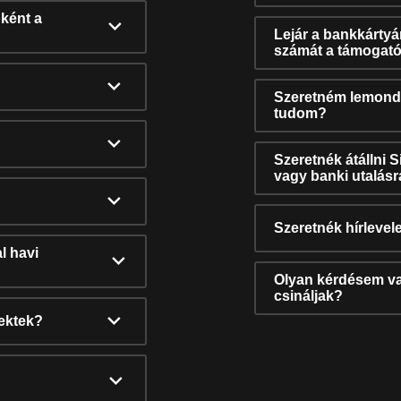
ként a
Lejár a bankkárty
számát a támogató
Szeretném lemonda
tudom?
Szeretnék átállni 
vagy banki utalás
Szeretnék hírlevele
l havi
Olyan kérdésem van
csináljak?
nektek?