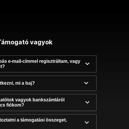
Támogató vagyok
ibás e-mail-címmel regisztráltam, vagy
et?
kezni, mi a baj?
atótok vagyok bankszámláról
incs fiókom?
oztatni a támogatási összeget,