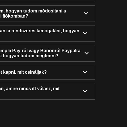
ám, hogyan tudom módosítani a
i fiókomban?
ni a rendszeres támogatást, hogyan
Simple Pay-ről vagy Barionról Paypalra
ra hogyan tudom megtenni?
t kapni, mit csináljak?
, amire nincs itt válasz, mit