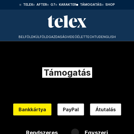
TELEX
AFTER
G7
KARAKTER
TÁMOGATÁS
SHOP
BELFÖLD
KÜLFÖLD
GAZDASÁG
VIDEÓ
ÉLET
TECHTUD
ENGLISH
Támogatás
Bankkártya
PayPal
Átutalás
Rendszeres
Egyszeri