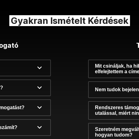
Gyakran Ismételt Kérdések
ogató
Mit csináljak, ha h
elfelejtettem a cím
k?
Nem tudok bejelent
támogatást?
Rendszeres támog
utalással, miért n
számít?
Szeretném megvált
hogyan tudom?