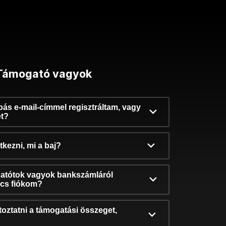
Támogató vagyok
ibás e-mail-címmel regisztráltam, vagy
et?
kezni, mi a baj?
atótok vagyok bankszámláról
incs fiókom?
oztatni a támogatási összeget,