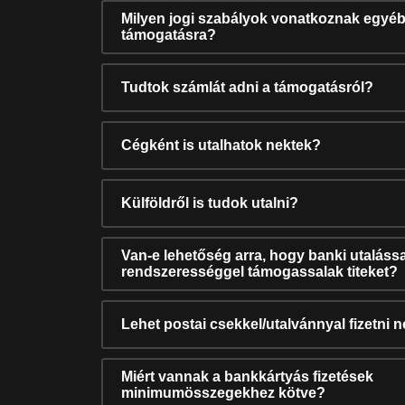
Milyen jogi szabályok vonatkoznak egyéb
támogatásra?
Tudtok számlát adni a támogatásról?
Cégként is utalhatok nektek?
Külföldről is tudok utalni?
Van-e lehetőség arra, hogy banki utalássa
rendszerességgel támogassalak titeket?
Lehet postai csekkel/utalvánnyal fizetni 
Miért vannak a bankkártyás fizetések
minimumösszegekhez kötve?