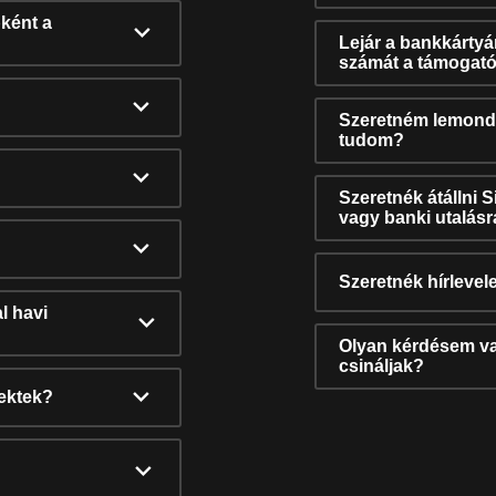
ként a
Lejár a bankkárty
számát a támogató
Szeretném lemonda
tudom?
Szeretnék átállni 
vagy banki utalás
Szeretnék hírlevele
l havi
Olyan kérdésem van
csináljak?
nektek?