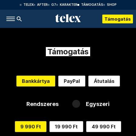
TELEX
AFTER
G7
KARAKTER
TÁMOGATÁS
SHOP
Támogatás
Támogatás
Bankkártya
PayPal
Átutalás
Rendszeres
Egyszeri
9 990 Ft
19 990 Ft
49 990 Ft