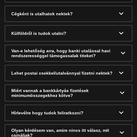
Cégként is utalhatok nektek?
Külföldről is tudok utalni?
Van-e lehetőség arra, hogy banki utalással havi
rendszerességgel támogassalak titeket?
Lehet postai csekkel/utalvánnyal fizetni nektek?
Miért vannak a bankkártyás fizetések
minimumösszegekhez kötve?
Hírlevélre hogy tudok feliratkozni?
Olyan kérdésem van, amire nincs itt válasz, mit
csináljak?