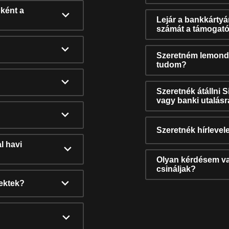
ként a
Lejár a bankkárty
számát a támogató
Szeretném lemonda
tudom?
Szeretnék átállni 
vagy banki utalás
Szeretnék hírlevele
l havi
Olyan kérdésem van
csináljak?
nektek?