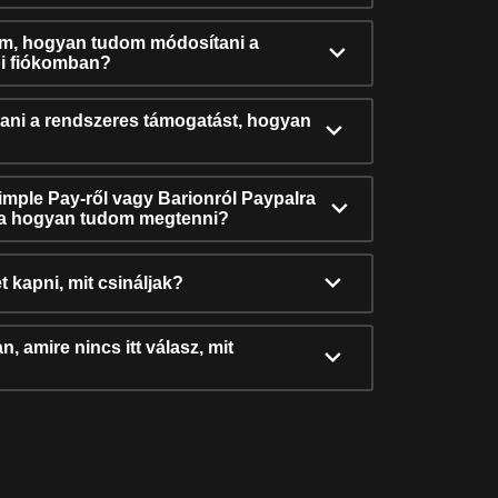
ám, hogyan tudom módosítani a
i fiókomban?
ni a rendszeres támogatást, hogyan
Simple Pay-ről vagy Barionról Paypalra
ra hogyan tudom megtenni?
t kapni, mit csináljak?
, amire nincs itt válasz, mit