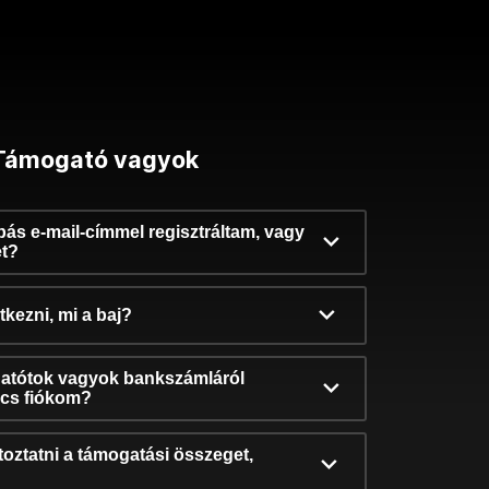
Támogató vagyok
ibás e-mail-címmel regisztráltam, vagy
et?
kezni, mi a baj?
atótok vagyok bankszámláról
incs fiókom?
oztatni a támogatási összeget,