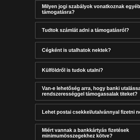
Milyen jogi szabályok vonatkoznak egyéb
támogatásra?
Tudtok számlát adni a támogatásról?
Cégként is utalhatok nektek?
Külföldről is tudok utalni?
Van-e lehetőség arra, hogy banki utalássa
rendszerességgel támogassalak titeket?
Lehet postai csekkel/utalvánnyal fizetni 
Miért vannak a bankkártyás fizetések
minimumösszegekhez kötve?