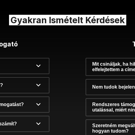
Gyakran Ismételt Kérdések
ogató
Mit csináljak, ha h
elfelejtettem a cím
k?
Nem tudok bejelent
támogatást?
Rendszeres támog
utalással, miért n
számít?
Szeretném megvált
hogyan tudom?