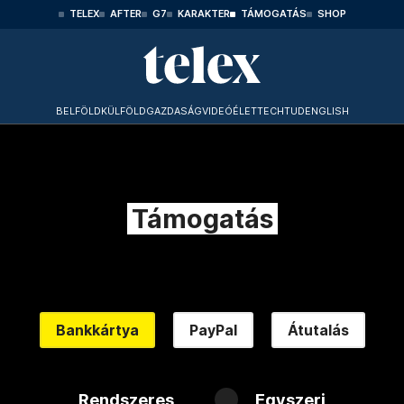
TELEX
AFTER
G7
KARAKTER
TÁMOGATÁS
SHOP
BELFÖLD
KÜLFÖLD
GAZDASÁG
VIDEÓ
ÉLET
TECHTUD
ENGLISH
Támogatás
Bankkártya
PayPal
Átutalás
Rendszeres
Egyszeri