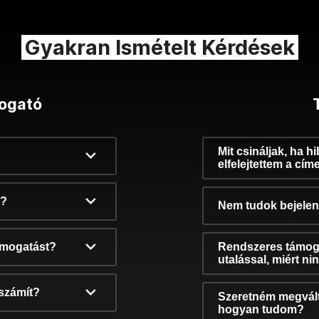
Gyakran Ismételt Kérdések
ogató
Mit csináljak, ha h
elfelejtettem a cím
k?
Nem tudok bejelent
támogatást?
Rendszeres támog
utalással, miért n
számít?
Szeretném megvált
hogyan tudom?