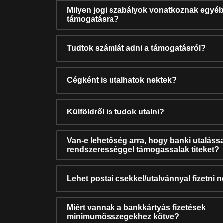
Milyen jogi szabályok vonatkoznak egyéb
támogatásra?
Tudtok számlát adni a támogatásról?
Cégként is utalhatok nektek?
Külföldről is tudok utalni?
Van-e lehetőség arra, hogy banki utalássa
rendszerességgel támogassalak titeket?
Lehet postai csekkel/utalvánnyal fizetni 
Miért vannak a bankkártyás fizetések
minimumösszegekhez kötve?