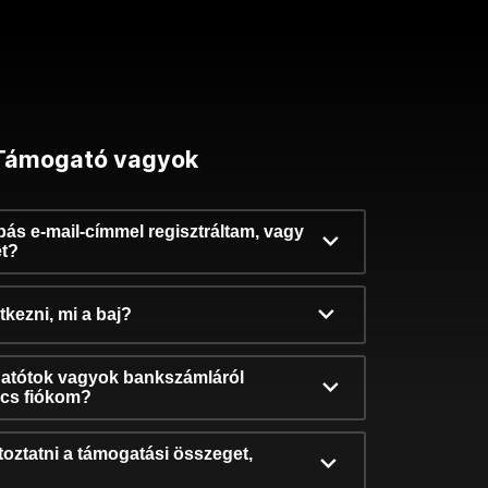
Támogató vagyok
ibás e-mail-címmel regisztráltam, vagy
et?
kezni, mi a baj?
atótok vagyok bankszámláról
incs fiókom?
oztatni a támogatási összeget,