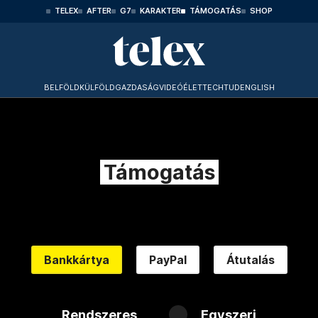
TELEX
AFTER
G7
KARAKTER
TÁMOGATÁS
SHOP
BELFÖLD
KÜLFÖLD
GAZDASÁG
VIDEÓ
ÉLET
TECHTUD
ENGLISH
Támogatás
Bankkártya
PayPal
Átutalás
Rendszeres
Egyszeri