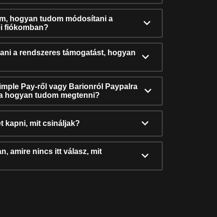
ám, hogyan tudom módosítani a
i fiókomban?
ni a rendszeres támogatást, hogyan
Simple Pay-ről vagy Barionról Paypalra
ra hogyan tudom megtenni?
t kapni, mit csináljak?
, amire nincs itt válasz, mit