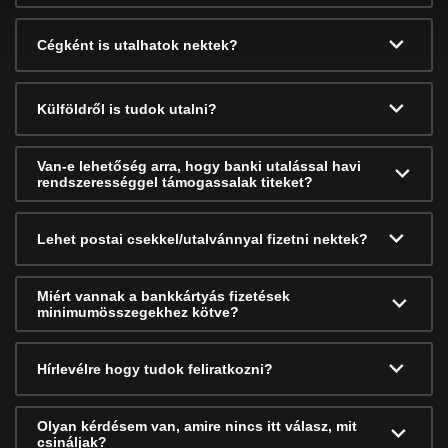
Cégként is utalhatok nektek?
Külföldről is tudok utalni?
Van-e lehetőség arra, hogy banki utalással havi
rendszerességgel támogassalak titeket?
Lehet postai csekkel/utalvánnyal fizetni nektek?
Miért vannak a bankkártyás fizetések
minimumösszegekhez kötve?
Hírlevélre hogy tudok feliratkozni?
Olyan kérdésem van, amire nincs itt válasz, mit
csináljak?