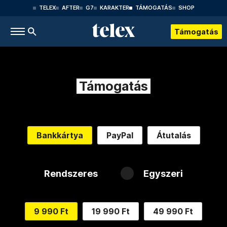
TELEX
AFTER
G7
KARAKTER
TÁMOGATÁS
SHOP
Támogatás
Támogatás
Bankkártya
PayPal
Átutalás
Rendszeres
Egyszeri
9 990 Ft
19 990 Ft
49 990 Ft