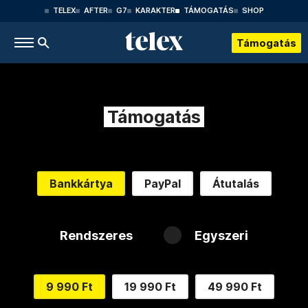
TELEX
AFTER
G7
KARAKTER
TÁMOGATÁS
SHOP
Támogatás
Támogatás
Bankkártya
PayPal
Átutalás
Rendszeres
Egyszeri
9 990 Ft
19 990 Ft
49 990 Ft