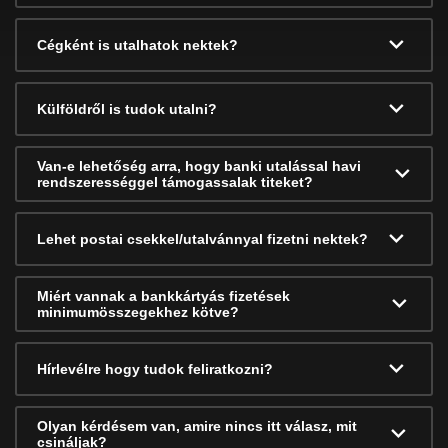
Cégként is utalhatok nektek?
Külföldről is tudok utalni?
Van-e lehetőség arra, hogy banki utalással havi
rendszerességgel támogassalak titeket?
Lehet postai csekkel/utalvánnyal fizetni nektek?
Miért vannak a bankkártyás fizetések
minimumösszegekhez kötve?
Hírlevélre hogy tudok feliratkozni?
Olyan kérdésem van, amire nincs itt válasz, mit
csináljak?