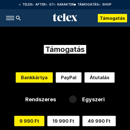
TELEX
AFTER
G7
KARAKTER
TÁMOGATÁS
SHOP
Támogatás
Támogatás
Bankkártya
PayPal
Átutalás
Rendszeres
Egyszeri
9 990 Ft
19 990 Ft
49 990 Ft