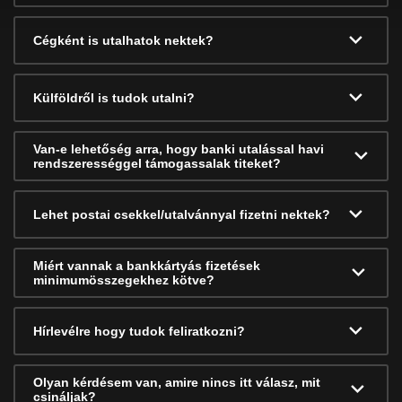
Cégként is utalhatok nektek?
Külföldről is tudok utalni?
Van-e lehetőség arra, hogy banki utalással havi
rendszerességgel támogassalak titeket?
Lehet postai csekkel/utalvánnyal fizetni nektek?
Miért vannak a bankkártyás fizetések
minimumösszegekhez kötve?
Hírlevélre hogy tudok feliratkozni?
Olyan kérdésem van, amire nincs itt válasz, mit
csináljak?