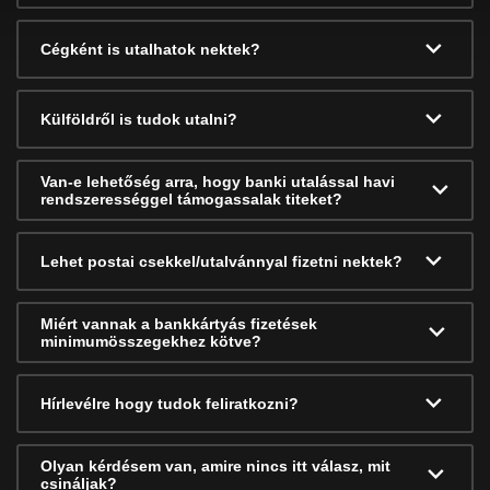
Cégként is utalhatok nektek?
Külföldről is tudok utalni?
Van-e lehetőség arra, hogy banki utalással havi
rendszerességgel támogassalak titeket?
Lehet postai csekkel/utalvánnyal fizetni nektek?
Miért vannak a bankkártyás fizetések
minimumösszegekhez kötve?
Hírlevélre hogy tudok feliratkozni?
Olyan kérdésem van, amire nincs itt válasz, mit
csináljak?