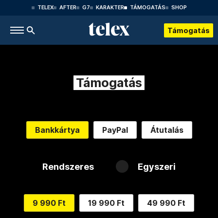
TELEX
AFTER
G7
KARAKTER
TÁMOGATÁS
SHOP
Támogatás
Támogatás
Bankkártya
PayPal
Átutalás
Rendszeres
Egyszeri
9 990 Ft
19 990 Ft
49 990 Ft