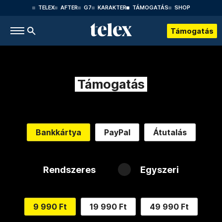
TELEX
AFTER
G7
KARAKTER
TÁMOGATÁS
SHOP
Támogatás
Támogatás
Bankkártya
PayPal
Átutalás
Rendszeres
Egyszeri
9 990 Ft
19 990 Ft
49 990 Ft