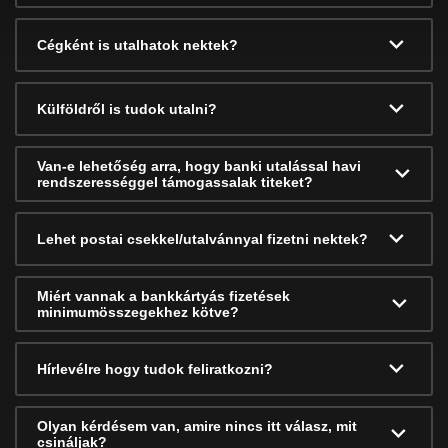
Cégként is utalhatok nektek?
Külföldről is tudok utalni?
Van-e lehetőség arra, hogy banki utalással havi
rendszerességgel támogassalak titeket?
Lehet postai csekkel/utalvánnyal fizetni nektek?
Miért vannak a bankkártyás fizetések
minimumösszegekhez kötve?
Hírlevélre hogy tudok feliratkozni?
Olyan kérdésem van, amire nincs itt válasz, mit
csináljak?