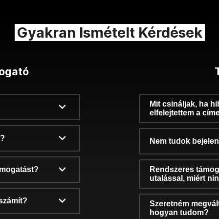
Gyakran Ismételt Kérdések
ogató
Mit csináljak, ha h
elfelejtettem a cím
k?
Nem tudok bejelent
támogatást?
Rendszeres támog
utalással, miért n
számít?
Szeretném megvált
hogyan tudom?