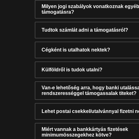
Milyen jogi szabályok vonatkoznak egyéb
támogatásra?
Tudtok számlát adni a támogatásról?
Cégként is utalhatok nektek?
Külföldről is tudok utalni?
Van-e lehetőség arra, hogy banki utalássa
rendszerességgel támogassalak titeket?
Lehet postai csekkel/utalvánnyal fizetni 
Miért vannak a bankkártyás fizetések
minimumösszegekhez kötve?