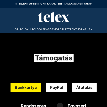
TELEX
AFTER
G7
KARAKTER
TÁMOGATÁS
SHOP
BELFÖLD
KÜLFÖLD
GAZDASÁG
VIDEÓ
ÉLET
TECHTUD
ENGLISH
Támogatás
Bankkártya
PayPal
Átutalás
Rendszeres
Egyszeri