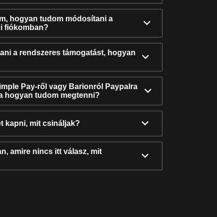
ám, hogyan tudom módosítani a
i fiókomban?
ni a rendszeres támogatást, hogyan
Simple Pay-ről vagy Barionról Paypalra
ra hogyan tudom megtenni?
t kapni, mit csináljak?
, amire nincs itt válasz, mit