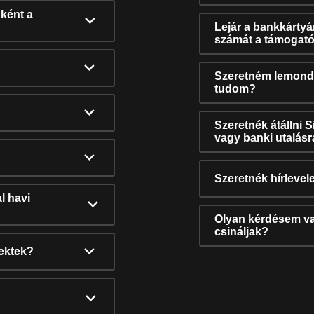
ként a
Lejár a bankkárty
számát a támogató
Szeretném lemonda
tudom?
Szeretnék átállni 
vagy banki utalás
Szeretnék hírlevele
l havi
Olyan kérdésem van
csináljak?
nektek?