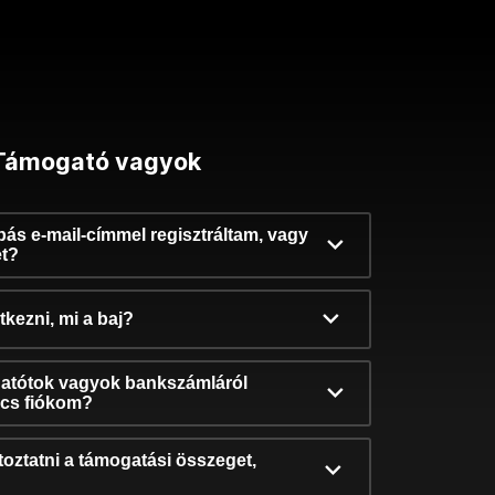
Támogató vagyok
ibás e-mail-címmel regisztráltam, vagy
et?
kezni, mi a baj?
atótok vagyok bankszámláról
incs fiókom?
oztatni a támogatási összeget,