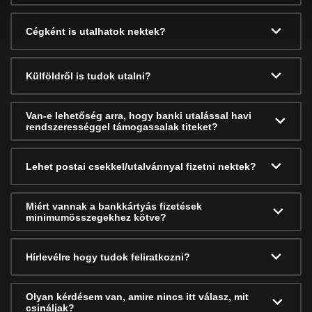
Cégként is utalhatok nektek?
Külföldről is tudok utalni?
Van-e lehetőség arra, hogy banki utalással havi
rendszerességgel támogassalak titeket?
Lehet postai csekkel/utalvánnyal fizetni nektek?
Miért vannak a bankkártyás fizetések
minimumösszegekhez kötve?
Hírlevélre hogy tudok feliratkozni?
Olyan kérdésem van, amire nincs itt válasz, mit
csináljak?