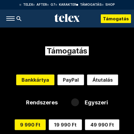
TELEX
AFTER
G7
KARAKTER
TÁMOGATÁS
SHOP
Támogatás
Támogatás
Bankkártya
PayPal
Átutalás
Rendszeres
Egyszeri
9 990 Ft
19 990 Ft
49 990 Ft