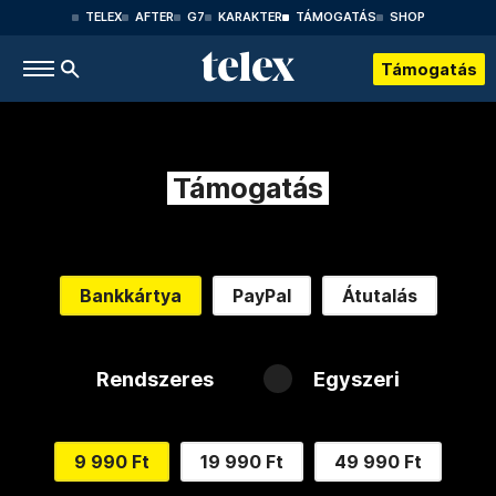
TELEX
AFTER
G7
KARAKTER
TÁMOGATÁS
SHOP
Támogatás
Támogatás
Bankkártya
PayPal
Átutalás
Rendszeres
Egyszeri
9 990 Ft
19 990 Ft
49 990 Ft