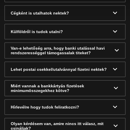
Cégként is utalhatok nektek?
Külföldről is tudok utalni?
Van-e lehetőség arra, hogy banki utalással havi
rendszerességgel támogassalak titeket?
Lehet postai csekkel/utalvánnyal fizetni nektek?
Miért vannak a bankkártyás fizetések
minimumösszegekhez kötve?
Hírlevélre hogy tudok feliratkozni?
Olyan kérdésem van, amire nincs itt válasz, mit
csináljak?