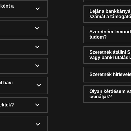
ként a
Lejár a bankkárty
számát a támogató
Szeretném lemonda
tudom?
Szeretnék átállni 
vagy banki utalás
Szeretnék hírlevele
l havi
Olyan kérdésem van
csináljak?
nektek?