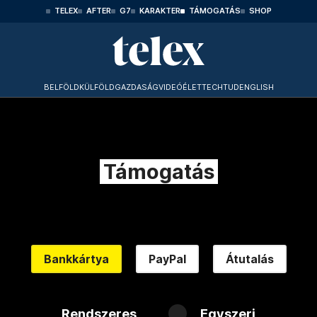
TELEX
AFTER
G7
KARAKTER
TÁMOGATÁS
SHOP
BELFÖLD
KÜLFÖLD
GAZDASÁG
VIDEÓ
ÉLET
TECHTUD
ENGLISH
Támogatás
Bankkártya
PayPal
Átutalás
Rendszeres
Egyszeri