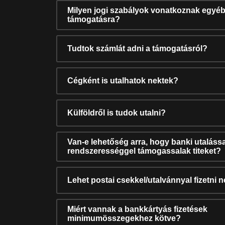
Milyen jogi szabályok vonatkoznak egyéb
támogatásra?
Tudtok számlát adni a támogatásról?
Cégként is utalhatok nektek?
Külföldről is tudok utalni?
Van-e lehetőség arra, hogy banki utalássa
rendszerességgel támogassalak titeket?
Lehet postai csekkel/utalvánnyal fizetni 
Miért vannak a bankkártyás fizetések
minimumösszegekhez kötve?