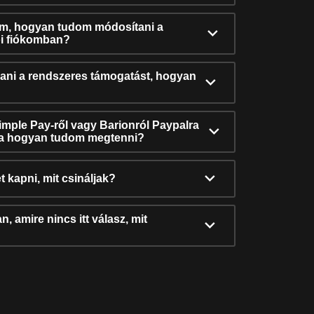
ám, hogyan tudom módosítani a
i fiókomban?
ni a rendszeres támogatást, hogyan
Simple Pay-ről vagy Barionról Paypalra
ra hogyan tudom megtenni?
t kapni, mit csináljak?
, amire nincs itt válasz, mit