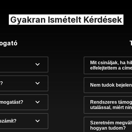
Gyakran Ismételt Kérdések
ogató
Mit csináljak, ha h
elfelejtettem a cím
k?
Nem tudok bejelent
támogatást?
Rendszeres támog
utalással, miért n
számít?
Szeretném megvált
hogyan tudom?