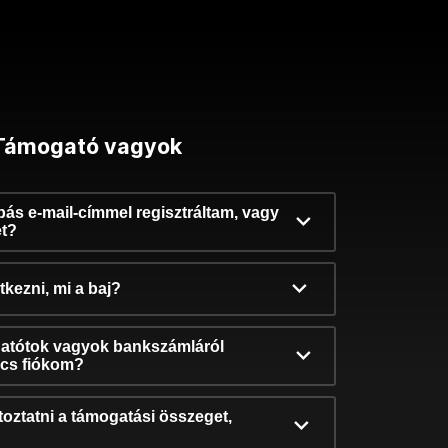
Támogató vagyok
ibás e-mail-címmel regisztráltam, vagy
et?
kezni, mi a baj?
atótok vagyok bankszámláról
incs fiókom?
oztatni a támogatási összeget,