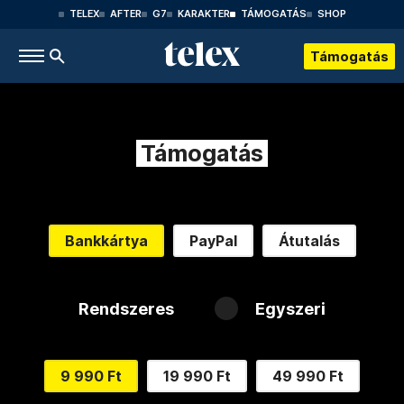
TELEX
AFTER
G7
KARAKTER
TÁMOGATÁS
SHOP
Támogatás
Támogatás
Bankkártya
PayPal
Átutalás
Rendszeres
Egyszeri
9 990 Ft
19 990 Ft
49 990 Ft