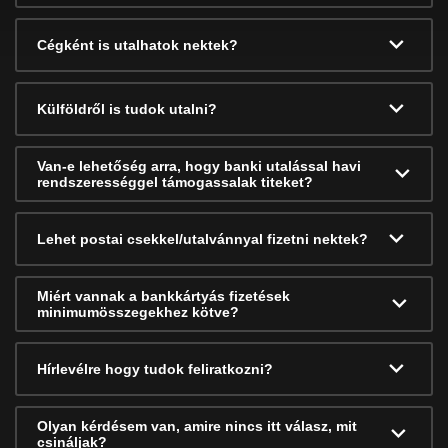
Cégként is utalhatok nektek?
Külföldről is tudok utalni?
Van-e lehetőség arra, hogy banki utalással havi
rendszerességgel támogassalak titeket?
Lehet postai csekkel/utalvánnyal fizetni nektek?
Miért vannak a bankkártyás fizetések
minimumösszegekhez kötve?
Hírlevélre hogy tudok feliratkozni?
Olyan kérdésem van, amire nincs itt válasz, mit
csináljak?