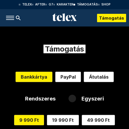
TELEX
AFTER
G7
KARAKTER
TÁMOGATÁS
SHOP
Támogatás
Támogatás
Bankkártya
PayPal
Átutalás
Rendszeres
Egyszeri
9 990 Ft
19 990 Ft
49 990 Ft