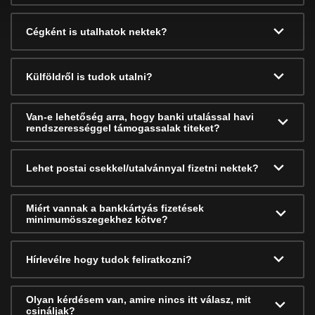
Cégként is utalhatok nektek?
Külföldről is tudok utalni?
Van-e lehetőség arra, hogy banki utalással havi
rendszerességgel támogassalak titeket?
Lehet postai csekkel/utalvánnyal fizetni nektek?
Miért vannak a bankkártyás fizetések
minimumösszegekhez kötve?
Hírlevélre hogy tudok feliratkozni?
Olyan kérdésem van, amire nincs itt válasz, mit
csináljak?