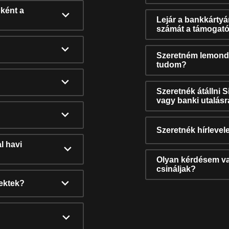
ként a
Lejár a bankkárty
számát a támogató
Szeretném lemonda
tudom?
Szeretnék átállni 
vagy banki utalás
Szeretnék hírlevele
l havi
Olyan kérdésem van
csináljak?
nektek?