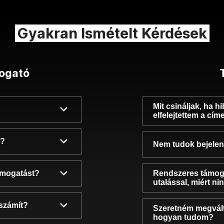
Gyakran Ismételt Kérdések
ogató
Mit csináljak, ha h
elfelejtettem a cím
k?
Nem tudok bejelent
támogatást?
Rendszeres támog
utalással, miért n
számít?
Szeretném megvált
hogyan tudom?