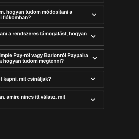
ám, hogyan tudom módosítani a
i fiókomban?
ni a rendszeres támogatást, hogyan
Simple Pay-ről vagy Barionról Paypalra
ra hogyan tudom megtenni?
t kapni, mit csináljak?
, amire nincs itt válasz, mit