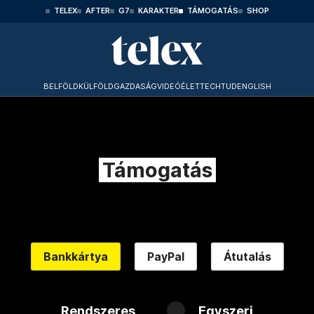
TELEX
AFTER
G7
KARAKTER
TÁMOGATÁS
SHOP
BELFÖLD
KÜLFÖLD
GAZDASÁG
VIDEÓ
ÉLET
TECHTUD
ENGLISH
Támogatás
Bankkártya
PayPal
Átutalás
Rendszeres
Egyszeri