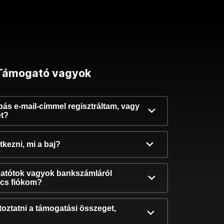
Támogató vagyok
ibás e-mail-címmel regisztráltam, vagy
et?
kezni, mi a baj?
atótok vagyok bankszámláról
incs fiókom?
oztatni a támogatási összeget,