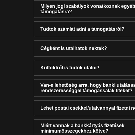
Milyen jogi szabályok vonatkoznak egyéb
támogatásra?
Tudtok számlát adni a támogatásról?
Cégként is utalhatok nektek?
Külföldről is tudok utalni?
Van-e lehetőség arra, hogy banki utalássa
rendszerességgel támogassalak titeket?
Lehet postai csekkel/utalvánnyal fizetni 
Miért vannak a bankkártyás fizetések
minimumösszegekhez kötve?