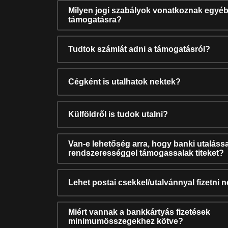
Milyen jogi szabályok vonatkoznak egyéb
támogatásra?
Tudtok számlát adni a támogatásról?
Cégként is utalhatok nektek?
Külföldről is tudok utalni?
Van-e lehetőség arra, hogy banki utalássa
rendszerességgel támogassalak titeket?
Lehet postai csekkel/utalvánnyal fizetni 
Miért vannak a bankkártyás fizetések
minimumösszegekhez kötve?