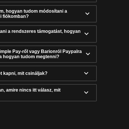
ám, hogyan tudom módosítani a
i fiókomban?
ni a rendszeres támogatást, hogyan
Simple Pay-ről vagy Barionról Paypalra
ra hogyan tudom megtenni?
t kapni, mit csináljak?
, amire nincs itt válasz, mit