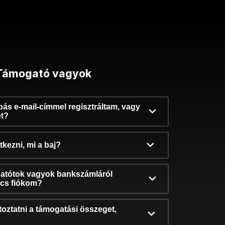
Támogató vagyok
ibás e-mail-címmel regisztráltam, vagy
et?
kezni, mi a baj?
atótok vagyok bankszámláról
incs fiókom?
oztatni a támogatási összeget,