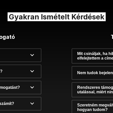
Gyakran Ismételt Kérdések
ogató
Mit csináljak, ha h
elfelejtettem a cím
k?
Nem tudok bejelent
támogatást?
Rendszeres támog
utalással, miért n
számít?
Szeretném megvált
hogyan tudom?