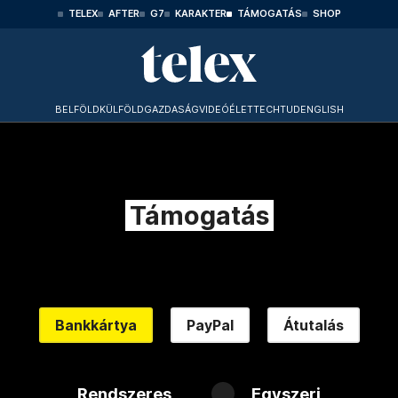
TELEX
AFTER
G7
KARAKTER
TÁMOGATÁS
SHOP
BELFÖLD
KÜLFÖLD
GAZDASÁG
VIDEÓ
ÉLET
TECHTUD
ENGLISH
Támogatás
Bankkártya
PayPal
Átutalás
Rendszeres
Egyszeri