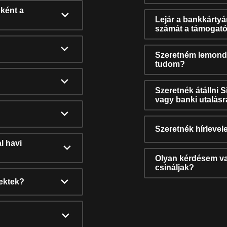
ként a
Lejár a bankkárty
számát a támogató
Szeretném lemonda
tudom?
Szeretnék átállni 
vagy banki utalás
Szeretnék hírlevele
l havi
Olyan kérdésem van
csináljak?
nektek?