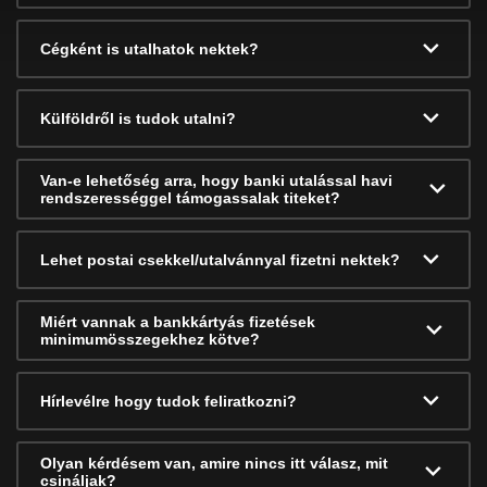
Cégként is utalhatok nektek?
Külföldről is tudok utalni?
Van-e lehetőség arra, hogy banki utalással havi
rendszerességgel támogassalak titeket?
Lehet postai csekkel/utalvánnyal fizetni nektek?
Miért vannak a bankkártyás fizetések
minimumösszegekhez kötve?
Hírlevélre hogy tudok feliratkozni?
Olyan kérdésem van, amire nincs itt válasz, mit
csináljak?