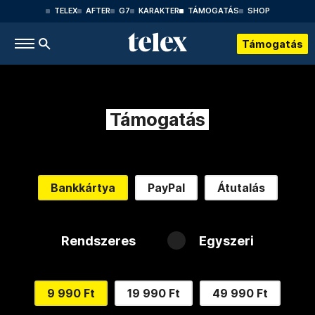
TELEX
AFTER
G7
KARAKTER
TÁMOGATÁS
SHOP
Támogatás
Támogatás
Bankkártya
PayPal
Átutalás
Rendszeres
Egyszeri
9 990 Ft
19 990 Ft
49 990 Ft