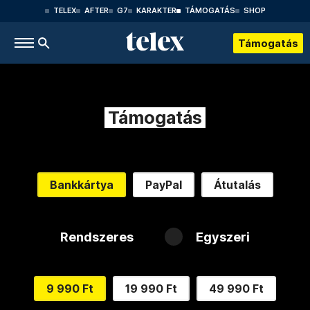
TELEX
AFTER
G7
KARAKTER
TÁMOGATÁS
SHOP
Támogatás
Támogatás
Bankkártya
PayPal
Átutalás
Rendszeres
Egyszeri
9 990 Ft
19 990 Ft
49 990 Ft