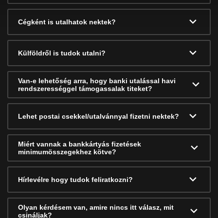
Cégként is utalhatok nektek?
Külföldről is tudok utalni?
Van-e lehetőség arra, hogy banki utalással havi
rendszerességgel támogassalak titeket?
Lehet postai csekkel/utalvánnyal fizetni nektek?
Miért vannak a bankkártyás fizetések
minimumösszegekhez kötve?
Hírlevélre hogy tudok feliratkozni?
Olyan kérdésem van, amire nincs itt válasz, mit
csináljak?