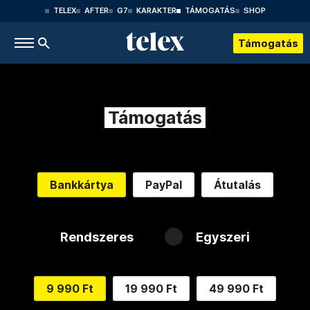
TELEX
AFTER
G7
KARAKTER
TÁMOGATÁS
SHOP
Támogatás
Támogatás
Bankkártya
PayPal
Átutalás
Rendszeres
Egyszeri
9 990 Ft
19 990 Ft
49 990 Ft