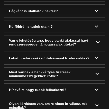
Cégként is utalhatok nektek?
Külföldről is tudok utalni?
Van-e lehetőség arra, hogy banki utalással havi
rendszerességgel támogassalak titeket?
Lehet postai csekkel/utalvánnyal fizetni nektek?
Miért vannak a bankkártyás fizetések
minimumösszegekhez kötve?
Hírlevélre hogy tudok feliratkozni?
Olyan kérdésem van, amire nincs itt válasz, mit
csináljak?