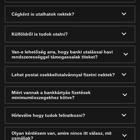
Cégként is utalhatok nektek?
Külföldről is tudok utalni?
Van-e lehetőség arra, hogy banki utalással havi
rendszerességgel támogassalak titeket?
Lehet postai csekkel/utalvánnyal fizetni nektek?
Miért vannak a bankkártyás fizetések
minimumösszegekhez kötve?
Hírlevélre hogy tudok feliratkozni?
Olyan kérdésem van, amire nincs itt válasz, mit
csináljak?