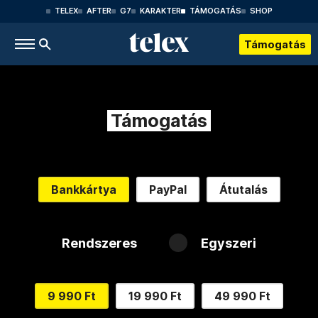
TELEX
AFTER
G7
KARAKTER
TÁMOGATÁS
SHOP
Támogatás
Támogatás
Bankkártya
PayPal
Átutalás
Rendszeres
Egyszeri
9 990 Ft
19 990 Ft
49 990 Ft