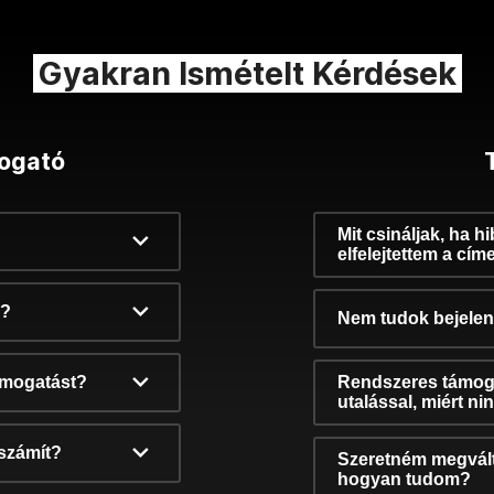
Gyakran Ismételt Kérdések
ogató
Mit csináljak, ha h
elfelejtettem a cím
k?
Nem tudok bejelent
támogatást?
Rendszeres támog
utalással, miért n
számít?
Szeretném megvált
hogyan tudom?