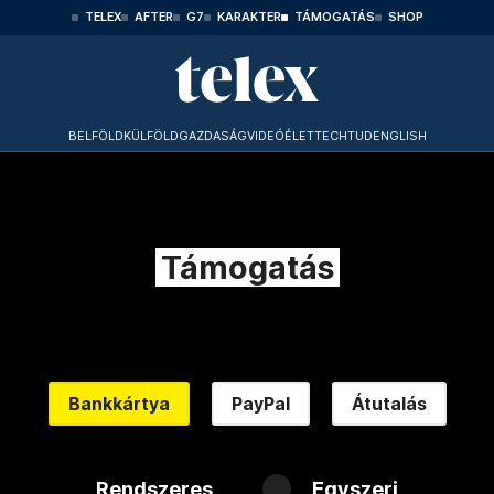
TELEX
AFTER
G7
KARAKTER
TÁMOGATÁS
SHOP
BELFÖLD
KÜLFÖLD
GAZDASÁG
VIDEÓ
ÉLET
TECHTUD
ENGLISH
Támogatás
Bankkártya
PayPal
Átutalás
Rendszeres
Egyszeri