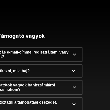
Támogató vagyok
ibás e-mail-címmel regisztráltam, vagy
et?
kezni, mi a baj?
atótok vagyok bankszámláról
incs fiókom?
oztatni a támogatási összeget,