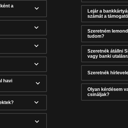
ként a
Lejár a bankkárty
számát a támogató
Szeretném lemonda
tudom?
Szeretnék átállni 
vagy banki utalás
Szeretnék hírlevele
l havi
Olyan kérdésem van
csináljak?
nektek?