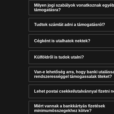
Milyen jogi szabályok vonatkoznak egyéb
támogatásra?
Tudtok számlát adni a támogatásról?
Cégként is utalhatok nektek?
Külföldről is tudok utalni?
Van-e lehetőség arra, hogy banki utalássa
rendszerességgel támogassalak titeket?
Lehet postai csekkel/utalvánnyal fizetni 
Miért vannak a bankkártyás fizetések
minimumösszegekhez kötve?