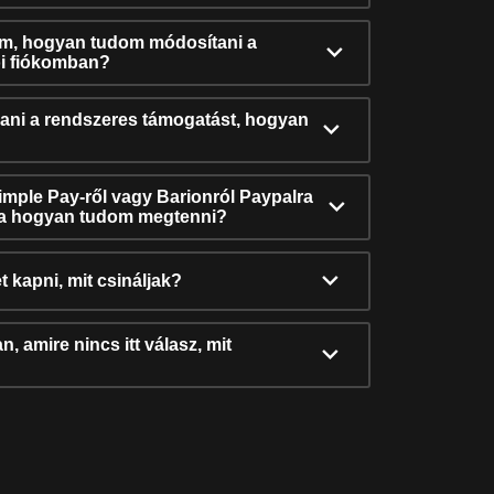
ám, hogyan tudom módosítani a
i fiókomban?
ni a rendszeres támogatást, hogyan
Simple Pay-ről vagy Barionról Paypalra
ra hogyan tudom megtenni?
t kapni, mit csináljak?
, amire nincs itt válasz, mit