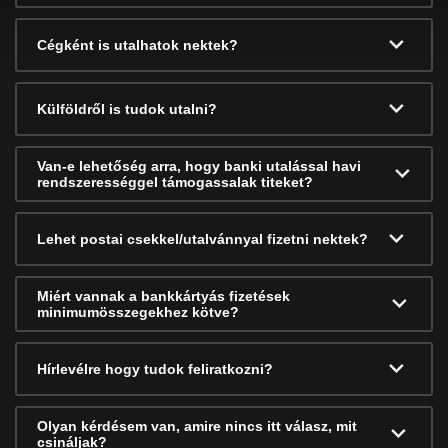
Cégként is utalhatok nektek?
Külföldről is tudok utalni?
Van-e lehetőség arra, hogy banki utalással havi
rendszerességgel támogassalak titeket?
Lehet postai csekkel/utalvánnyal fizetni nektek?
Miért vannak a bankkártyás fizetések
minimumösszegekhez kötve?
Hírlevélre hogy tudok feliratkozni?
Olyan kérdésem van, amire nincs itt válasz, mit
csináljak?