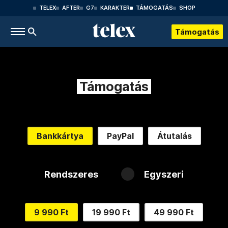
TELEX
AFTER
G7
KARAKTER
TÁMOGATÁS
SHOP
Támogatás
Támogatás
Bankkártya
PayPal
Átutalás
Rendszeres
Egyszeri
9 990 Ft
19 990 Ft
49 990 Ft