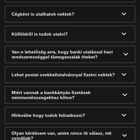
Cégként is utalhatok nektek?
Külföldről is tudok utalni?
Van-e lehetőség arra, hogy banki utalással havi
rendszerességgel támogassalak titeket?
Lehet postai csekkel/utalvánnyal fizetni nektek?
Miért vannak a bankkártyás fizetések
minimumösszegekhez kötve?
Hírlevélre hogy tudok feliratkozni?
Olyan kérdésem van, amire nincs itt válasz, mit
csináljak?