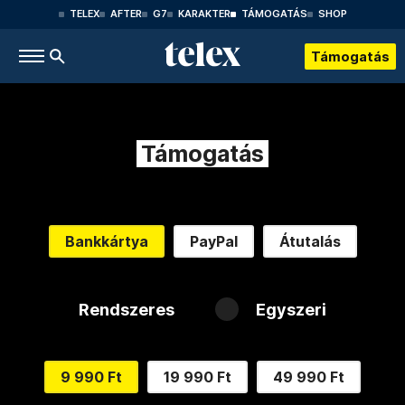
TELEX
AFTER
G7
KARAKTER
TÁMOGATÁS
SHOP
Támogatás
Támogatás
Bankkártya
PayPal
Átutalás
Rendszeres
Egyszeri
9 990 Ft
19 990 Ft
49 990 Ft