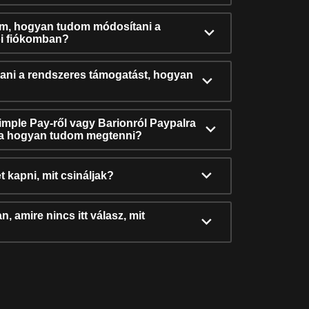
ám, hogyan tudom módosítani a
i fiókomban?
ni a rendszeres támogatást, hogyan
Simple Pay-ről vagy Barionról Paypalra
ra hogyan tudom megtenni?
t kapni, mit csináljak?
, amire nincs itt válasz, mit