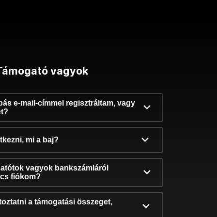
Támogató vagyok
ibás e-mail-címmel regisztráltam, vagy
et?
kezni, mi a baj?
atótok vagyok bankszámláról
incs fiókom?
oztatni a támogatási összeget,