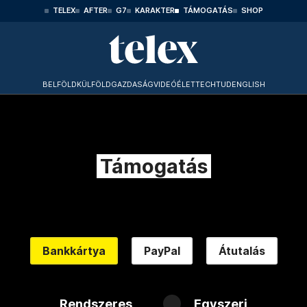
TELEX
AFTER
G7
KARAKTER
TÁMOGATÁS
SHOP
BELFÖLD
KÜLFÖLD
GAZDASÁG
VIDEÓ
ÉLET
TECHTUD
ENGLISH
Támogatás
Bankkártya
PayPal
Átutalás
Rendszeres
Egyszeri