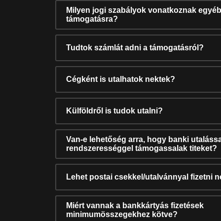
Milyen jogi szabályok vonatkoznak egyéb
támogatásra?
Tudtok számlát adni a támogatásról?
Cégként is utalhatok nektek?
Külföldről is tudok utalni?
Van-e lehetőség arra, hogy banki utalássa
rendszerességgel támogassalak titeket?
Lehet postai csekkel/utalvánnyal fizetni 
Miért vannak a bankkártyás fizetések
minimumösszegekhez kötve?