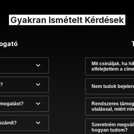
Gyakran Ismételt Kérdések
ogató
Mit csináljak, ha h
elfelejtettem a cím
k?
Nem tudok bejelent
támogatást?
Rendszeres támog
utalással, miért n
számít?
Szeretném megvált
hogyan tudom?