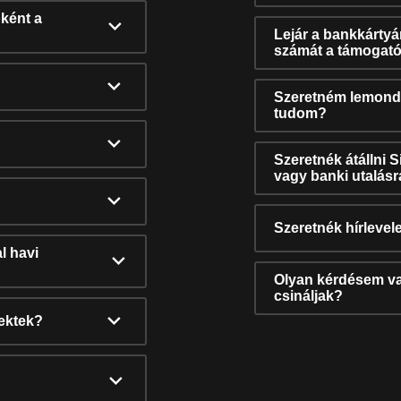
ként a
Lejár a bankkárty
számát a támogató
Szeretném lemonda
tudom?
Szeretnék átállni 
vagy banki utalás
Szeretnék hírlevele
l havi
Olyan kérdésem van
csináljak?
nektek?