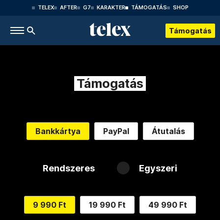
TELEX
AFTER
G7
KARAKTER
TÁMOGATÁS
SHOP
Támogatás
Támogatás
Bankkártya
PayPal
Átutalás
Rendszeres
Egyszeri
9 990 Ft
19 990 Ft
49 990 Ft