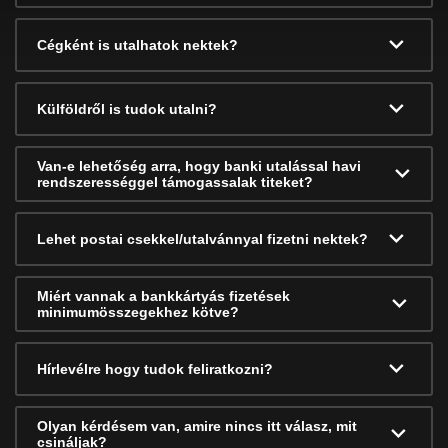
Cégként is utalhatok nektek?
Külföldről is tudok utalni?
Van-e lehetőség arra, hogy banki utalással havi
rendszerességgel támogassalak titeket?
Lehet postai csekkel/utalvánnyal fizetni nektek?
Miért vannak a bankkártyás fizetések
minimumösszegekhez kötve?
Hírlevélre hogy tudok feliratkozni?
Olyan kérdésem van, amire nincs itt válasz, mit
csináljak?