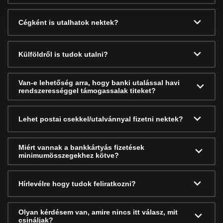
Cégként is utalhatok nektek?
Külföldről is tudok utalni?
Van-e lehetőség arra, hogy banki utalással havi
rendszerességgel támogassalak titeket?
Lehet postai csekkel/utalvánnyal fizetni nektek?
Miért vannak a bankkártyás fizetések
minimumösszegekhez kötve?
Hírlevélre hogy tudok feliratkozni?
Olyan kérdésem van, amire nincs itt válasz, mit
csináljak?