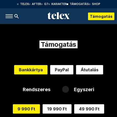
TELEX
AFTER
G7
KARAKTER
TÁMOGATÁS
SHOP
Támogatás
Támogatás
Bankkártya
PayPal
Átutalás
Rendszeres
Egyszeri
9 990 Ft
19 990 Ft
49 990 Ft