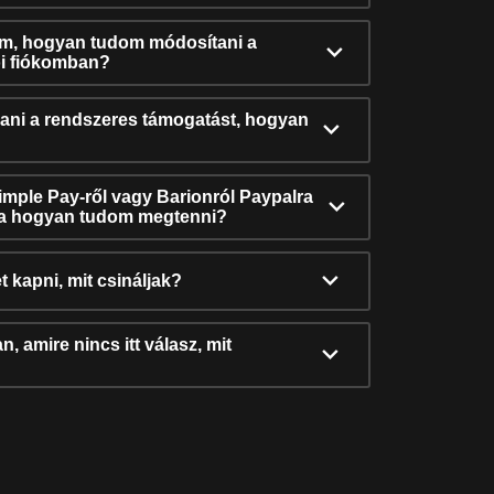
ám, hogyan tudom módosítani a
i fiókomban?
ni a rendszeres támogatást, hogyan
Simple Pay-ről vagy Barionról Paypalra
ra hogyan tudom megtenni?
t kapni, mit csináljak?
, amire nincs itt válasz, mit