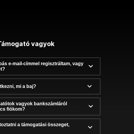
Támogató vagyok
ibás e-mail-címmel regisztráltam, vagy
et?
kezni, mi a baj?
atótok vagyok bankszámláról
incs fiókom?
oztatni a támogatási összeget,