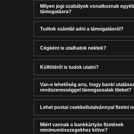
Milyen jogi szabályok vonatkoznak egyéb
támogatásra?
Tudtok számlát adni a támogatásról?
Cégként is utalhatok nektek?
Külföldről is tudok utalni?
Van-e lehetőség arra, hogy banki utalássa
rendszerességgel támogassalak titeket?
Lehet postai csekkel/utalvánnyal fizetni 
Miért vannak a bankkártyás fizetések
minimumösszegekhez kötve?