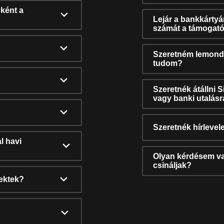
ként a
Lejár a bankkárty
számát a támogató
Szeretném lemonda
tudom?
Szeretnék átállni 
vagy banki utalás
Szeretnék hírlevele
l havi
Olyan kérdésem van
csináljak?
nektek?