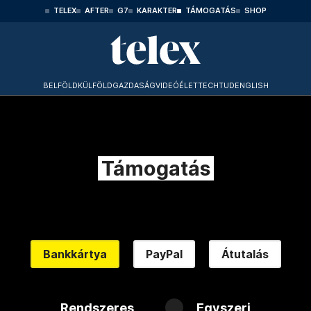
TELEX
AFTER
G7
KARAKTER
TÁMOGATÁS
SHOP
BELFÖLD
KÜLFÖLD
GAZDASÁG
VIDEÓ
ÉLET
TECHTUD
ENGLISH
Támogatás
Bankkártya
PayPal
Átutalás
Rendszeres
Egyszeri