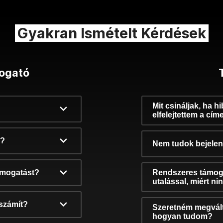
Gyakran Ismételt Kérdések
ogató
Mit csináljak, ha h
elfelejtettem a cím
k?
Nem tudok bejelent
támogatást?
Rendszeres támog
utalással, miért n
számít?
Szeretném megvált
hogyan tudom?