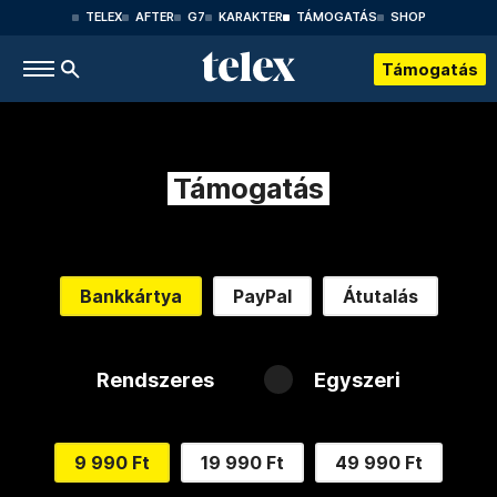
TELEX
AFTER
G7
KARAKTER
TÁMOGATÁS
SHOP
Támogatás
Támogatás
Bankkártya
PayPal
Átutalás
Rendszeres
Egyszeri
9 990 Ft
19 990 Ft
49 990 Ft