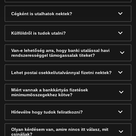
Cégként is utalhatok nektek?
Külföldről is tudok utalni?
Van-e lehetőség arra, hogy banki utalással havi
rendszerességgel támogassalak titeket?
Lehet postai csekkel/utalvánnyal fizetni nektek?
Miért vannak a bankkártyás fizetések
minimumösszegekhez kötve?
Hírlevélre hogy tudok feliratkozni?
Olyan kérdésem van, amire nincs itt válasz, mit
csináljak?