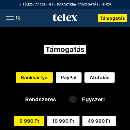
TELEX
AFTER
G7
KARAKTER
TÁMOGATÁS
SHOP
Támogatás
Támogatás
Bankkártya
PayPal
Átutalás
Rendszeres
Egyszeri
9 990 Ft
19 990 Ft
49 990 Ft