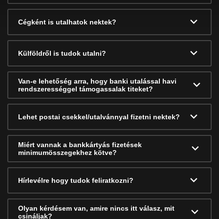
Cégként is utalhatok nektek?
Külföldről is tudok utalni?
Van-e lehetőség arra, hogy banki utalással havi
rendszerességgel támogassalak titeket?
Lehet postai csekkel/utalvánnyal fizetni nektek?
Miért vannak a bankkártyás fizetések
minimumösszegekhez kötve?
Hírlevélre hogy tudok feliratkozni?
Olyan kérdésem van, amire nincs itt válasz, mit
csináljak?