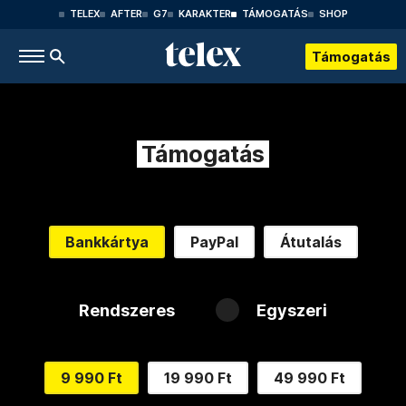
TELEX
AFTER
G7
KARAKTER
TÁMOGATÁS
SHOP
Támogatás
Támogatás
Bankkártya
PayPal
Átutalás
Rendszeres
Egyszeri
9 990 Ft
19 990 Ft
49 990 Ft