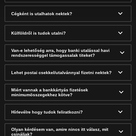
Cégként is utalhatok nektek?
Külföldről is tudok utalni?
Van-e lehetőség arra, hogy banki utalással havi
rendszerességgel támogassalak titeket?
Lehet postai csekkel/utalvánnyal fizetni nektek?
Miért vannak a bankkártyás fizetések
minimumösszegekhez kötve?
Hírlevélre hogy tudok feliratkozni?
Olyan kérdésem van, amire nincs itt válasz, mit
csináljak?