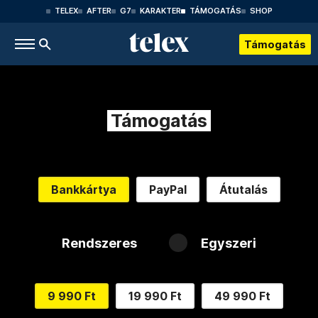
TELEX
AFTER
G7
KARAKTER
TÁMOGATÁS
SHOP
Támogatás
Támogatás
Bankkártya
PayPal
Átutalás
Rendszeres
Egyszeri
9 990 Ft
19 990 Ft
49 990 Ft