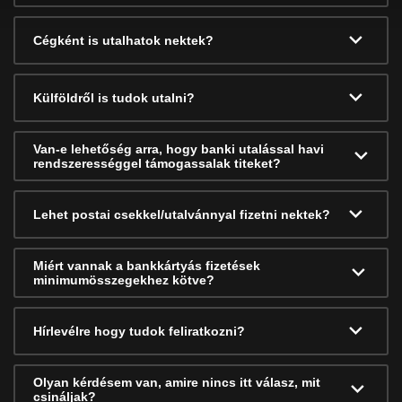
Cégként is utalhatok nektek?
Külföldről is tudok utalni?
Van-e lehetőség arra, hogy banki utalással havi
rendszerességgel támogassalak titeket?
Lehet postai csekkel/utalvánnyal fizetni nektek?
Miért vannak a bankkártyás fizetések
minimumösszegekhez kötve?
Hírlevélre hogy tudok feliratkozni?
Olyan kérdésem van, amire nincs itt válasz, mit
csináljak?