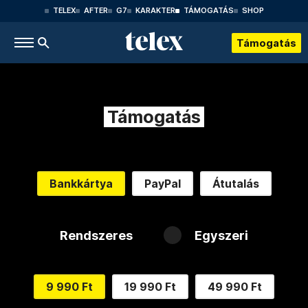
TELEX
AFTER
G7
KARAKTER
TÁMOGATÁS
SHOP
Támogatás
Támogatás
Bankkártya
PayPal
Átutalás
Rendszeres
Egyszeri
9 990 Ft
19 990 Ft
49 990 Ft