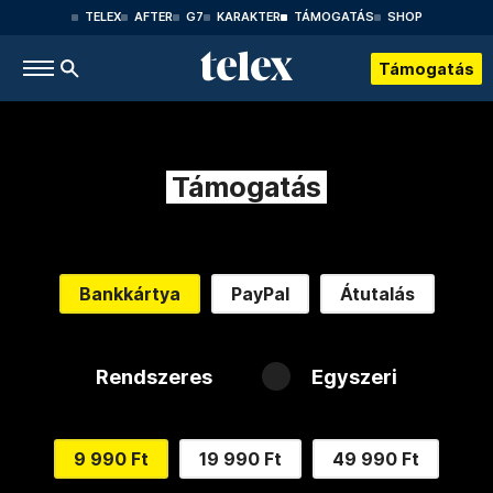
TELEX
AFTER
G7
KARAKTER
TÁMOGATÁS
SHOP
Támogatás
Támogatás
Bankkártya
PayPal
Átutalás
Rendszeres
Egyszeri
9 990 Ft
19 990 Ft
49 990 Ft