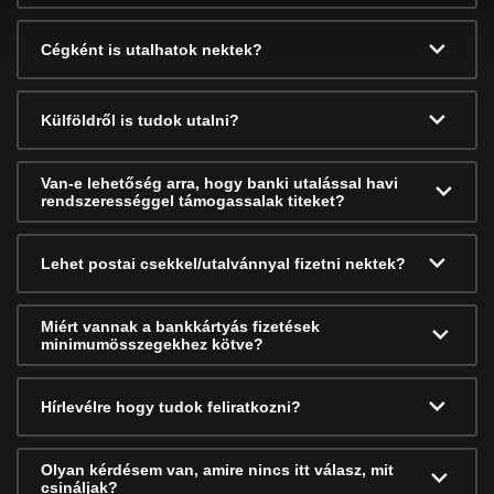
Cégként is utalhatok nektek?
Külföldről is tudok utalni?
Van-e lehetőség arra, hogy banki utalással havi
rendszerességgel támogassalak titeket?
Lehet postai csekkel/utalvánnyal fizetni nektek?
Miért vannak a bankkártyás fizetések
minimumösszegekhez kötve?
Hírlevélre hogy tudok feliratkozni?
Olyan kérdésem van, amire nincs itt válasz, mit
csináljak?