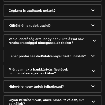
Cégként is utalhatok nektek?
Külföldről is tudok utalni?
Van-e lehetőség arra, hogy banki utalással havi
rendszerességgel támogassalak titeket?
Lehet postai csekkel/utalvánnyal fizetni nektek?
Miért vannak a bankkártyás fizetések
minimumösszegekhez kötve?
Hírlevélre hogy tudok feliratkozni?
Olyan kérdésem van, amire nincs itt válasz, mit
csináljak?