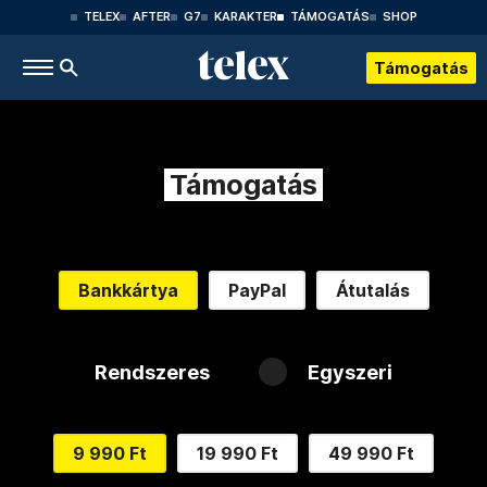
TELEX
AFTER
G7
KARAKTER
TÁMOGATÁS
SHOP
Támogatás
Támogatás
Bankkártya
PayPal
Átutalás
Rendszeres
Egyszeri
9 990 Ft
19 990 Ft
49 990 Ft