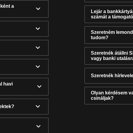
ként a
Lejár a bankkárty
számát a támogató
Szeretném lemonda
tudom?
Szeretnék átállni 
vagy banki utalás
Szeretnék hírlevele
l havi
Olyan kérdésem van
csináljak?
nektek?