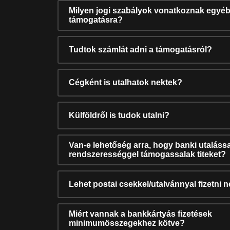
Milyen jogi szabályok vonatkoznak egyéb
támogatásra?
Tudtok számlát adni a támogatásról?
Cégként is utalhatok nektek?
Külföldről is tudok utalni?
Van-e lehetőség arra, hogy banki utalássa
rendszerességgel támogassalak titeket?
Lehet postai csekkel/utalvánnyal fizetni 
Miért vannak a bankkártyás fizetések
minimumösszegekhez kötve?