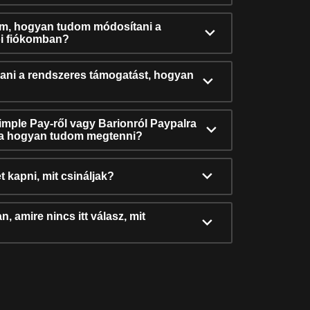
ám, hogyan tudom módosítani a
i fiókomban?
ni a rendszeres támogatást, hogyan
Simple Pay-ről vagy Barionról Paypalra
ra hogyan tudom megtenni?
t kapni, mit csináljak?
, amire nincs itt válasz, mit