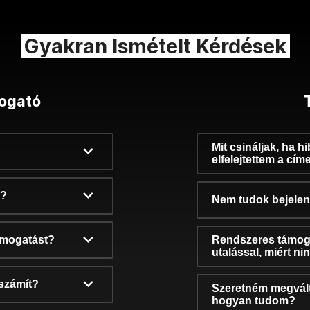
Gyakran Ismételt Kérdések
ogató
Mit csináljak, ha h
elfelejtettem a cím
k?
Nem tudok bejelent
támogatást?
Rendszeres támog
utalással, miért n
számít?
Szeretném megvált
hogyan tudom?