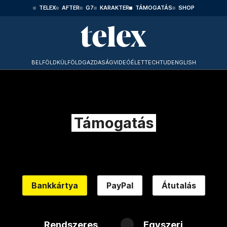
TELEX
AFTER
G7
KARAKTER
TÁMOGATÁS
SHOP
BELFÖLD
KÜLFÖLD
GAZDASÁG
VIDEÓ
ÉLET
TECHTUD
ENGLISH
Támogatás
Bankkártya
PayPal
Átutalás
Rendszeres
Egyszeri