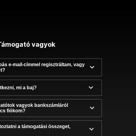
Támogató vagyok
ibás e-mail-címmel regisztráltam, vagy
et?
kezni, mi a baj?
atótok vagyok bankszámláról
incs fiókom?
oztatni a támogatási összeget,