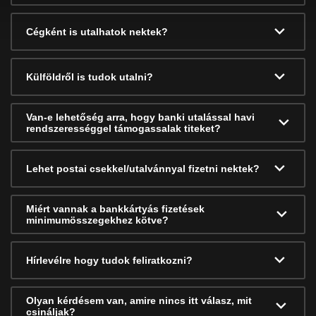
Cégként is utalhatok nektek?
Külföldről is tudok utalni?
Van-e lehetőség arra, hogy banki utalással havi
rendszerességgel támogassalak titeket?
Lehet postai csekkel/utalvánnyal fizetni nektek?
Miért vannak a bankkártyás fizetések
minimumösszegekhez kötve?
Hírlevélre hogy tudok feliratkozni?
Olyan kérdésem van, amire nincs itt válasz, mit
csináljak?