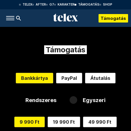
TELEX
AFTER
G7
KARAKTER
TÁMOGATÁS
SHOP
Támogatás
Támogatás
Bankkártya
PayPal
Átutalás
Rendszeres
Egyszeri
9 990 Ft
19 990 Ft
49 990 Ft