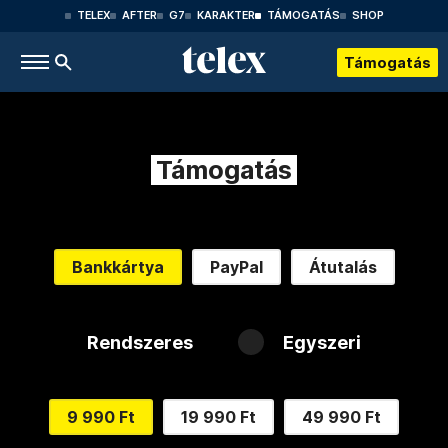
TELEX
AFTER
G7
KARAKTER
TÁMOGATÁS
SHOP
Támogatás
Támogatás
Bankkártya
PayPal
Átutalás
Rendszeres
Egyszeri
9 990 Ft
19 990 Ft
49 990 Ft