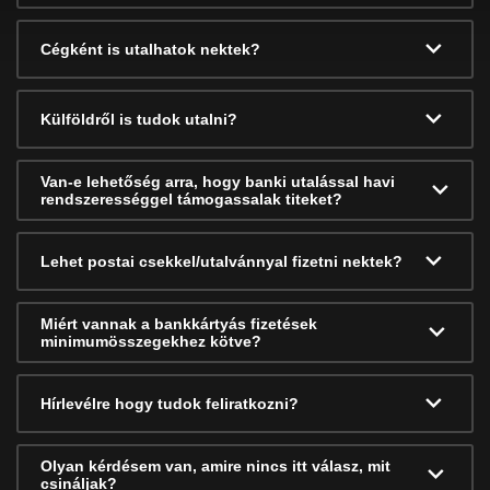
Cégként is utalhatok nektek?
Külföldről is tudok utalni?
Van-e lehetőség arra, hogy banki utalással havi
rendszerességgel támogassalak titeket?
Lehet postai csekkel/utalvánnyal fizetni nektek?
Miért vannak a bankkártyás fizetések
minimumösszegekhez kötve?
Hírlevélre hogy tudok feliratkozni?
Olyan kérdésem van, amire nincs itt válasz, mit
csináljak?