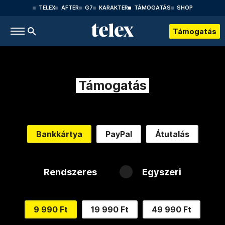
TELEX
AFTER
G7
KARAKTER
TÁMOGATÁS
SHOP
Támogatás
Támogatás
Bankkártya
PayPal
Átutalás
Rendszeres
Egyszeri
9 990 Ft
19 990 Ft
49 990 Ft