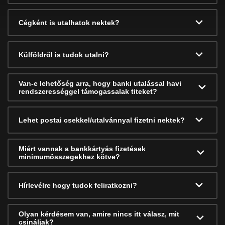
Cégként is utalhatok nektek?
Külföldről is tudok utalni?
Van-e lehetőség arra, hogy banki utalással havi
rendszerességgel támogassalak titeket?
Lehet postai csekkel/utalvánnyal fizetni nektek?
Miért vannak a bankkártyás fizetések
minimumösszegekhez kötve?
Hírlevélre hogy tudok feliratkozni?
Olyan kérdésem van, amire nincs itt válasz, mit
csináljak?