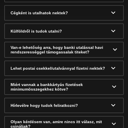
Cégként is utalhatok nektek?
Külföldről is tudok utalni?
Van-e lehetőség arra, hogy banki utalással havi
rendszerességgel támogassalak titeket?
Lehet postai csekkel/utalvánnyal fizetni nektek?
Miért vannak a bankkártyás fizetések
minimumösszegekhez kötve?
Hírlevélre hogy tudok feliratkozni?
Olyan kérdésem van, amire nincs itt válasz, mit
csináljak?