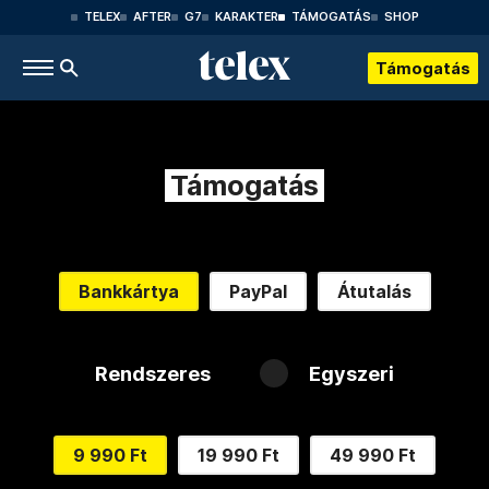
TELEX
AFTER
G7
KARAKTER
TÁMOGATÁS
SHOP
Támogatás
Támogatás
Bankkártya
PayPal
Átutalás
Rendszeres
Egyszeri
9 990 Ft
19 990 Ft
49 990 Ft