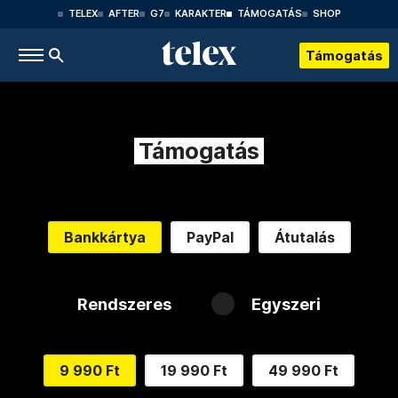
TELEX
AFTER
G7
KARAKTER
TÁMOGATÁS
SHOP
Támogatás
Támogatás
Bankkártya
PayPal
Átutalás
Rendszeres
Egyszeri
9 990 Ft
19 990 Ft
49 990 Ft