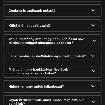
Cégként is utalhatok nektek?
Külföldről is tudok utalni?
Van-e lehetőség arra, hogy banki utalással havi
rendszerességgel támogassalak titeket?
Lehet postai csekkel/utalvánnyal fizetni nektek?
Miért vannak a bankkártyás fizetések
minimumösszegekhez kötve?
Hírlevélre hogy tudok feliratkozni?
Olyan kérdésem van, amire nincs itt válasz, mit
csináljak?