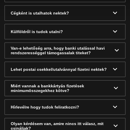
Cégként is utalhatok nektek?
Külföldről is tudok utalni?
Van-e lehetőség arra, hogy banki utalással havi
rendszerességgel támogassalak titeket?
Lehet postai csekkel/utalvánnyal fizetni nektek?
Miért vannak a bankkártyás fizetések
minimumösszegekhez kötve?
Hírlevélre hogy tudok feliratkozni?
Olyan kérdésem van, amire nincs itt válasz, mit
csináljak?