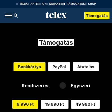
TELEX
AFTER
G7
KARAKTER
TÁMOGATÁS
SHOP
Támogatás
Támogatás
Bankkártya
PayPal
Átutalás
Rendszeres
Egyszeri
9 990 Ft
19 990 Ft
49 990 Ft