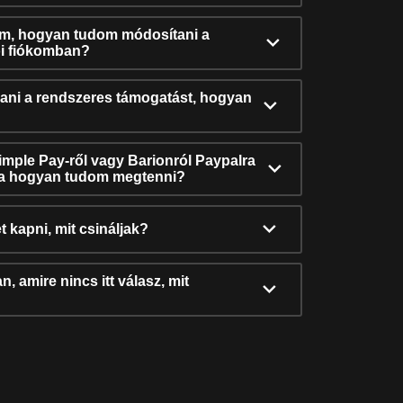
ám, hogyan tudom módosítani a
i fiókomban?
ni a rendszeres támogatást, hogyan
Simple Pay-ről vagy Barionról Paypalra
ra hogyan tudom megtenni?
t kapni, mit csináljak?
, amire nincs itt válasz, mit