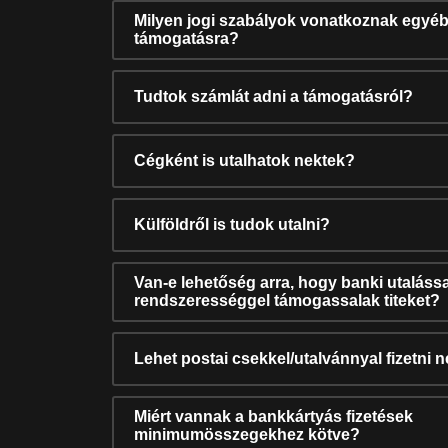
Milyen jogi szabályok vonatkoznak egyéb
támogatásra?
Tudtok számlát adni a támogatásról?
Cégként is utalhatok nektek?
Külföldről is tudok utalni?
Van-e lehetőség arra, hogy banki utalássa
rendszerességgel támogassalak titeket?
Lehet postai csekkel/utalvánnyal fizetni 
Miért vannak a bankkártyás fizetések
minimumösszegekhez kötve?