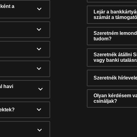
ként a
Lejár a bankkárty
számát a támogató
Szeretném lemonda
tudom?
Szeretnék átállni 
vagy banki utalás
Szeretnék hírlevele
l havi
Olyan kérdésem van
csináljak?
nektek?