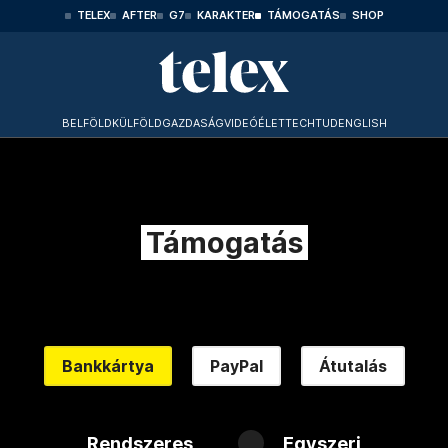
TELEX
AFTER
G7
KARAKTER
TÁMOGATÁS
SHOP
BELFÖLD
KÜLFÖLD
GAZDASÁG
VIDEÓ
ÉLET
TECHTUD
ENGLISH
Támogatás
Bankkártya
PayPal
Átutalás
Rendszeres
Egyszeri