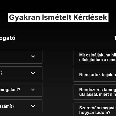
Gyakran Ismételt Kérdések
ogató
Mit csináljak, ha h
elfelejtettem a cím
k?
Nem tudok bejelent
támogatást?
Rendszeres támog
utalással, miért n
számít?
Szeretném megvált
hogyan tudom?