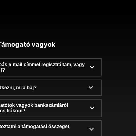
Támogató vagyok
ibás e-mail-címmel regisztráltam, vagy
et?
kezni, mi a baj?
atótok vagyok bankszámláról
incs fiókom?
oztatni a támogatási összeget,