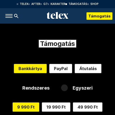
TELEX
AFTER
G7
KARAKTER
TÁMOGATÁS
SHOP
Támogatás
Támogatás
Bankkártya
PayPal
Átutalás
Rendszeres
Egyszeri
9 990 Ft
19 990 Ft
49 990 Ft