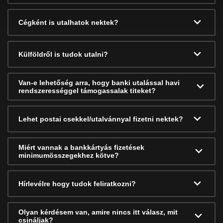
Cégként is utalhatok nektek?
Külföldről is tudok utalni?
Van-e lehetőség arra, hogy banki utalással havi
rendszerességgel támogassalak titeket?
Lehet postai csekkel/utalvánnyal fizetni nektek?
Miért vannak a bankkártyás fizetések
minimumösszegekhez kötve?
Hírlevélre hogy tudok feliratkozni?
Olyan kérdésem van, amire nincs itt válasz, mit
csináljak?