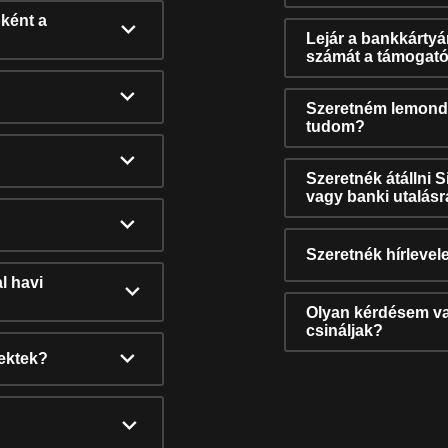
ként a
Lejár a bankkárty
számát a támogató
Szeretném lemonda
tudom?
Szeretnék átállni 
vagy banki utalás
Szeretnék hírlevele
l havi
Olyan kérdésem van
csináljak?
nektek?