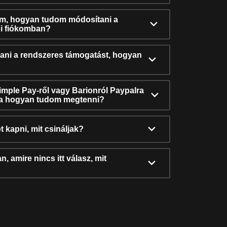
ám, hogyan tudom módosítani a
i fiókomban?
ni a rendszeres támogatást, hogyan
Simple Pay-ről vagy Barionról Paypalra
ra hogyan tudom megtenni?
t kapni, mit csináljak?
, amire nincs itt válasz, mit