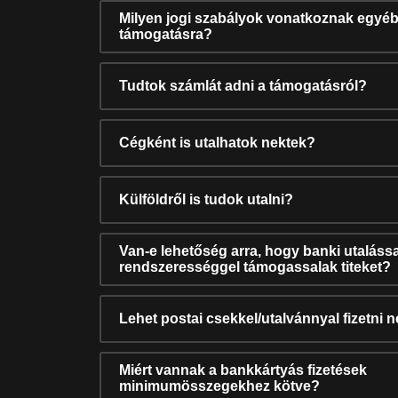
Milyen jogi szabályok vonatkoznak egyéb
támogatásra?
Tudtok számlát adni a támogatásról?
Cégként is utalhatok nektek?
Külföldről is tudok utalni?
Van-e lehetőség arra, hogy banki utalássa
rendszerességgel támogassalak titeket?
Lehet postai csekkel/utalvánnyal fizetni 
Miért vannak a bankkártyás fizetések
minimumösszegekhez kötve?