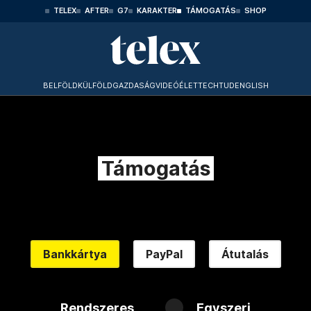
TELEX
AFTER
G7
KARAKTER
TÁMOGATÁS
SHOP
BELFÖLD
KÜLFÖLD
GAZDASÁG
VIDEÓ
ÉLET
TECHTUD
ENGLISH
Támogatás
Bankkártya
PayPal
Átutalás
Rendszeres
Egyszeri