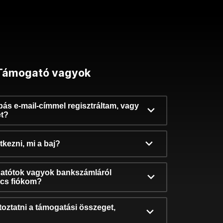
Támogató vagyok
ibás e-mail-címmel regisztráltam, vagy
et?
kezni, mi a baj?
atótok vagyok bankszámláról
incs fiókom?
oztatni a támogatási összeget,