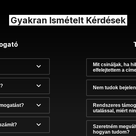
Gyakran Ismételt Kérdések
ogató
Mit csináljak, ha h
elfelejtettem a cím
k?
Nem tudok bejelent
támogatást?
Rendszeres támog
utalással, miért n
számít?
Szeretném megvált
hogyan tudom?