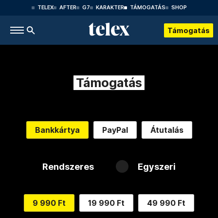
TELEX
AFTER
G7
KARAKTER
TÁMOGATÁS
SHOP
Támogatás
Támogatás
Bankkártya
PayPal
Átutalás
Rendszeres
Egyszeri
9 990 Ft
19 990 Ft
49 990 Ft