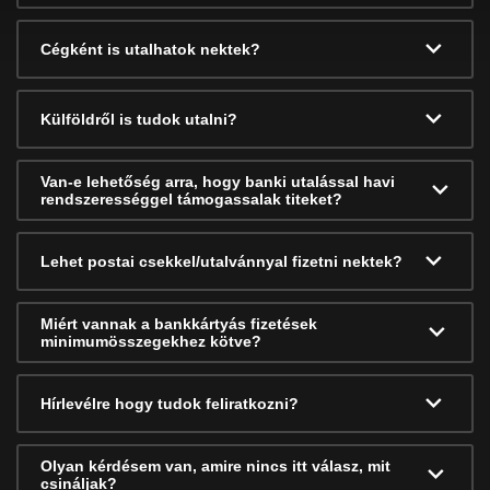
Cégként is utalhatok nektek?
Külföldről is tudok utalni?
Van-e lehetőség arra, hogy banki utalással havi
rendszerességgel támogassalak titeket?
Lehet postai csekkel/utalvánnyal fizetni nektek?
Miért vannak a bankkártyás fizetések
minimumösszegekhez kötve?
Hírlevélre hogy tudok feliratkozni?
Olyan kérdésem van, amire nincs itt válasz, mit
csináljak?