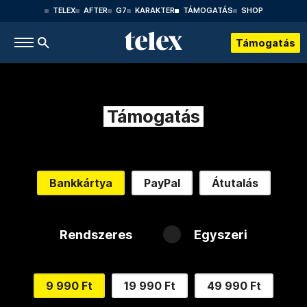
TELEX
AFTER
G7
KARAKTER
TÁMOGATÁS
SHOP
Támogatás
Támogatás
Bankkártya
PayPal
Átutalás
Rendszeres
Egyszeri
9 990 Ft
19 990 Ft
49 990 Ft