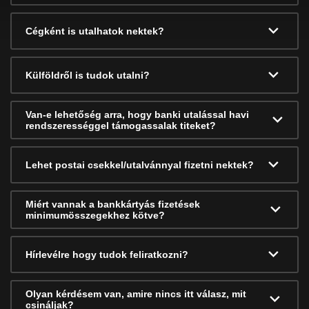
Cégként is utalhatok nektek?
Külföldről is tudok utalni?
Van-e lehetőség arra, hogy banki utalással havi
rendszerességgel támogassalak titeket?
Lehet postai csekkel/utalvánnyal fizetni nektek?
Miért vannak a bankkártyás fizetések
minimumösszegekhez kötve?
Hírlevélre hogy tudok feliratkozni?
Olyan kérdésem van, amire nincs itt válasz, mit
csináljak?