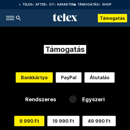
TELEX
AFTER
G7
KARAKTER
TÁMOGATÁS
SHOP
Támogatás
Támogatás
Bankkártya
PayPal
Átutalás
Rendszeres
Egyszeri
9 990 Ft
19 990 Ft
49 990 Ft