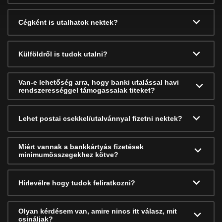
Cégként is utalhatok nektek?
Külföldről is tudok utalni?
Van-e lehetőség arra, hogy banki utalással havi
rendszerességgel támogassalak titeket?
Lehet postai csekkel/utalvánnyal fizetni nektek?
Miért vannak a bankkártyás fizetések
minimumösszegekhez kötve?
Hírlevélre hogy tudok feliratkozni?
Olyan kérdésem van, amire nincs itt válasz, mit
csináljak?