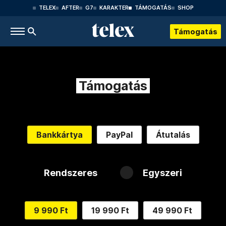
TELEX
AFTER
G7
KARAKTER
TÁMOGATÁS
SHOP
Támogatás
Támogatás
Bankkártya
PayPal
Átutalás
Rendszeres
Egyszeri
9 990 Ft
19 990 Ft
49 990 Ft