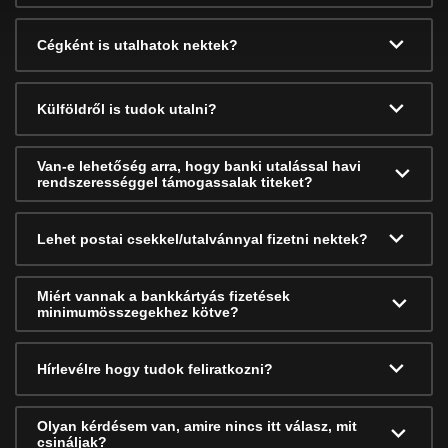
Cégként is utalhatok nektek?
Külföldről is tudok utalni?
Van-e lehetőség arra, hogy banki utalással havi
rendszerességgel támogassalak titeket?
Lehet postai csekkel/utalvánnyal fizetni nektek?
Miért vannak a bankkártyás fizetések
minimumösszegekhez kötve?
Hírlevélre hogy tudok feliratkozni?
Olyan kérdésem van, amire nincs itt válasz, mit
csináljak?